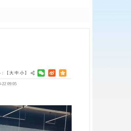
小：【
大
中
小
】
2 09:05