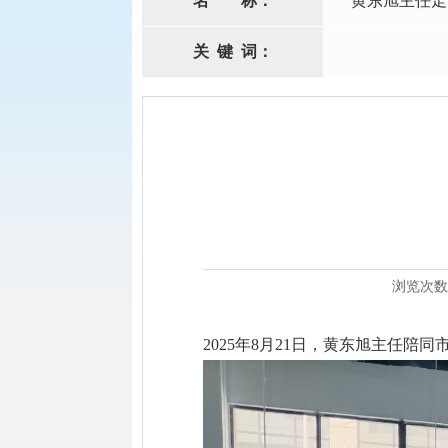
名
称：
黄东旭主任走
关
键
词：
浏览次数
2025年8月21日，黄东旭主任