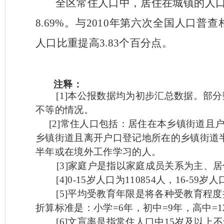
全区常住人口中，居住在城镇的人
8.69%
。与
2010
年第六次全国人口普查
人口比重提高
3.83
个百分点。
注释：
[1]
本公报数据均为初步汇总数据。部分
不
等的情况。
[2]
常住人口包括：居住在本乡镇街道且
乡镇街道且离开户口登记地所在的乡镇街道
半年或在境外工作学习的人。
[3]
家庭户是指以家庭成员关系为主、居
[4]0-15
岁人口为
110854
人，
16-59
岁人
[5]
平均受教育年限是将各种受教育程度
折算标准是：小学
=6
年，初中
=9
年，高中
=1
[6]
文盲率是指常住人口中
15
岁及以上不