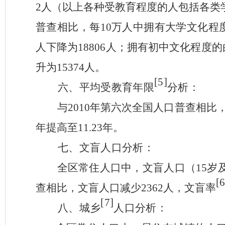
2
人（以上各种受教育程度的人包括各类
普查相比，
每
10
万人中拥有大学文化程
人
下降
为
18806
人
；拥有初中文化程度的
升为
15374
人。
[5]
六、平均受教育年限
分析：
与
2010
年第六次全国人口普查相比
年提高至
11.23
年。
七、文盲人口分析：
全区常住人口中，文盲人口（
15
岁
[6
查相比，文盲人口减少
2362
人，文盲率
[7]
八、城乡
人口分析：