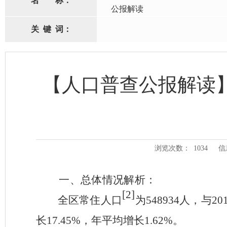
名
称：
公报解读
关
键
词：
【人口普查公报解读
浏览次数：
1034
信
一、总体情况解析：
[2]
全区常住人口
为
548934
人，与
20
长
17.45%
，年平均增长
1.62%
。