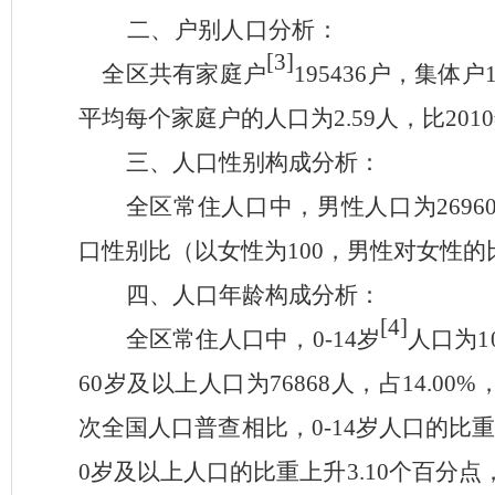
二、户别人口分析：
[3]
全区共有家庭户
195436
户，集体户
平均每个家庭户的人口为
2.59
人，比
2010
三、
人口性别构成分析：
全区常住人口中，男性人口为
2696
口性别比（以女性为
100
，男性对女性的
四、人口年龄构成分析：
[4]
全区常住人口中，
0-14
岁
人口为
1
60
岁及以上人口为
76868
人，占
14.0
0
%
次全国人口普查相比，
0-14
岁人口的比
0
岁及以上人口的比重
上升
3.10
个百分点