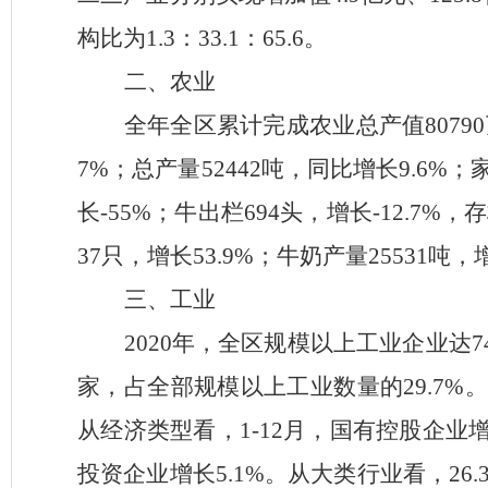
构比为1.3
：
33.1
：
65.6
。
二、农业
全年全区累计完成农业总产值
80790
7
%；总产量
52442
吨，同比增长
9.6
%；
长
-55
%；
牛出栏
694
头，增长
-12.7
%
，存
37
只，增长
53.9
%
；牛奶产量
25531
吨，
三、工业
2020
年，全区规模以上工业企业达
家，占全部规模以上工业数量的
29.7%
从经济类型看，1-12月，国有控股企业增
投资企业增长5.1%。从大类行业看，26