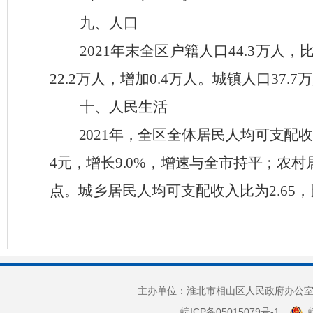
九、人口
202
1
年末
全区
户籍人口
44.3
万人，
22.2
万人，增加
0.4
万人。城镇人口
37.
7
万
十、人民生活
2021
年，全区全体居民人均可支配
4
元，增长
9.0%
，增速与全市持平；农村
点。
城乡居民人均可支配收入比为
2.65
，
主办单位：淮北市相山区人民政府办公室 
皖ICP备05015079号-1