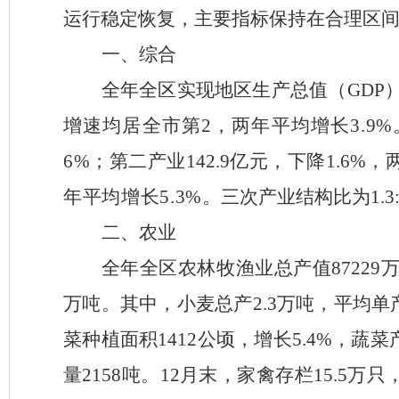
运行稳定恢复，主要指标保持在合理区
一、综合
全年全区实现
地区生产总值
（
GDP
增速均居全市第
2
，两年平均增长
3.9%
6%
；第二产业
142.9
亿元，下降
1.6%
，
年平均增长
5.3%
。三次产业结构比为
1.3
二、农业
全年全区农林牧渔业总产值
87229
万吨。其中，小麦总产
2.3
万吨，平均单
菜种植面积
1412
公顷，增长
5.4%
，蔬菜
量
2158
吨。
12
月末，家禽存栏
15.5
万只