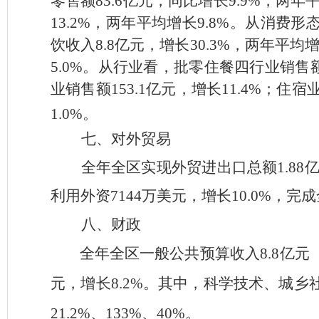
零售额
83.6
亿元，同比增长
9.9%
，两年
13.2%
，两年平均增长
9.8%
。
从消费形
饮收入
8.8
亿元，增长
30.3%
，两年平均
5.0%
。
从行业看，批零住餐四行业销售
业销售额
153.1
亿元，增长
11.4%
；住宿
1.0%
。
七、对外贸易
全年全区
实现
外贸进出口总额
1.88
利用外资
7144
万美元，增长
10.0%
，完成
八、财政
全年
全区一般公共预算收入
8.8
亿元
元，增长
8.2%
。
其中，
科学技术、城乡
21.2%
、
133%
、
40%
。