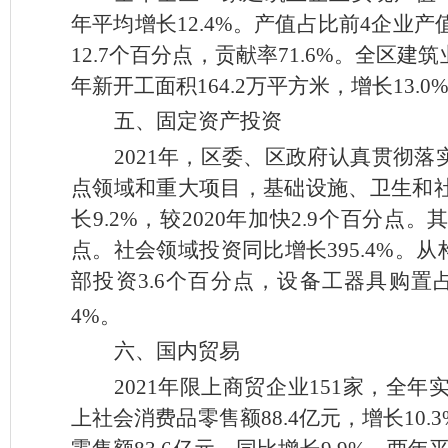
年平均增长
12.4%
。
产值占比前
4
企业产
12.7
个百分点，贡献率
71.6%
。
全区建筑
年新开工面积
164.2
万平方米，增长
13.0
五、固定资产投资
202
1
年，区委、区政府认真贯彻落
点领域和重大项目，基础设施、卫生和
长
9.2%
，较
2020
年加快
2.9
个百分点。
点。社会领域投资同比增长
395.4%
。
从
部投资
3.6
个百分点，设备工器具购置
4%
。
六、国内贸易
2021
年限上商贸企业
151
家，全年
上社会消费品零售额
88.4
亿元，增长
10.