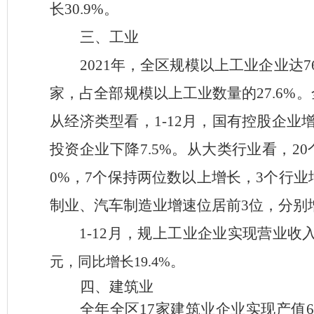
长
30.9%
。
三、工业
2021
年，全区规模以上工业企业达
7
家，占全部规模以上工业数量的
27.6%
。
从经济类型看，
1-12
月，国有控股企业
投资企业下降
7.5%
。从大类行业看，
20
0%
，
7
个保持两位数以上增长，
3
个行业
制业、汽车制造业增速位居前
3
位，分别
1-12
月，规上工业企业实现营业收
元，同比增长
19.4%
。
四、建筑业
全年全区
17
家建筑业企业实现产值
6