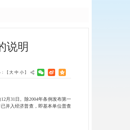
的说明
小：【
大
中
小
】
31日。除2004年条例发布第一
作已并入经济普查，即基本单位普查