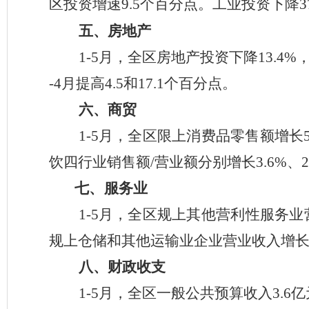
区投资增
速
9.5
个百分点
。
工业
投资
下降
3
五、
房地产
1-5
月，
全区房地产投资
下降
13.4
%
-4
月提高
4.5
和
17.1
个百分点。
六、
商贸
1-
5
月
，
全
区
限上消费品零售额
增长
饮四行业
销售额
/
营业额分别增长
3.6%
、
七、
服务业
1-5
月，全区
规上其他营利性服务业
规上仓储和其他运输业企业营业收入
增
八、
财政收支
1-
5
月
，全区一般公共
预算收入
3.6
亿