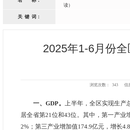
名
称：
读）
关
键
词：
2025年1-6月
浏览次数：
343
信
一、
GDP。
上半年，
全区实现生产
居
全省
第
21
位和
43
位
。
其中，第一产业
2
%
；第三产业
增加值
174.9
亿元，增长
4.