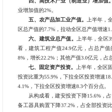
四、
高技术产业（制造业）增加值
业增加值的
2
%
。
五、
农产品加工业产值。
上半年
，
区总产值的
7.7
%
，拉动全区总产值增速
1
六、
建筑业总产值。
上半年
，全区
3
看，建筑工程产值
24.9
亿元，占总产值
8%
，增长
22.2%
；其他产值
3.0
亿元，占
七、
固定资产投资。
上半年，
全区
投资比重为
5
5.9
%
，下拉全区投资增速
1
8
4.1
%
，下拉全区投资增速
8
.3
个百分点。
从
构成看，
建安投资下降
15.6%
，占
备工器具购置下降
37.2%
，占全部投资