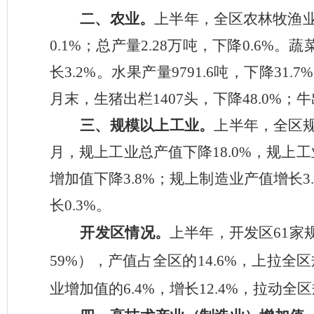
二、农业
。
上半年
，全区农林牧渔
0.1%
；总产量
2.28
万吨，下降
0.6%
。蔬
长
3.2%
。水果产量
9791.6
吨，下降
31.7%
月末，生猪出栏
1407
头，下降
48.0%
；牛
三、
规模以上工业。
上半年，
全区
月，规上工业总产值
下降
18.0
%
，规上工
增加值
下降
3.8
%
；
规上
制造业产值增长
3.
长
0.3
%
。
开发区情况
。
上半年
，开发区
61
家
59
%
），产值占全区的
1
4.6
%
，上拉全区
业增加值的
6
.
4
%
，增长
12.4
%
，拉动全区