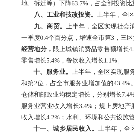
地、拆迁等）下降
63.7%
，占全部投资比
八、
工业
和
技改投资。
上半年，
全
九、
商贸。
上半年，
全
区
实现
社会
一季度
0.4
个百分点，增速
全市第
3
，三区
经营地分，
限上城镇消费品零售额增长
4
零售增长
5.4
%
，餐饮收入增长
1.1
%
。
十、
服务业
。
上半年
，
全
区实现
服
和
第
2
位
，占全市服务业增加值的
4
3.4
%
仓储和邮政业
均稳定增长
，分别增长
7.4
服务业营业收入增长
3.4
%
；
规上房地产
收入
增长
4.2%
；
水利、环境和公共设施
十一、
城乡居民收入。
上半年
，
全