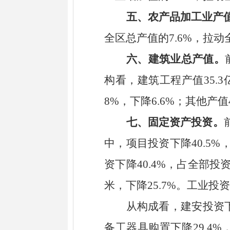
五、
农产品加工业产
全区总产值的
7.6%
，拉动
六、
建筑业总产值。
构看，
建筑工程产值
35.3
8%
，下降
6.6%
；其他产值
七、
固定资产投资。
中，项目投资下降
40.5%
资下降
40.4%
，占全部投
米，下降
25.7%
。
工业投资
从
构成看，
建安投资
备工器具购置下降
29.4%