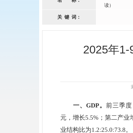
名
称：
读）
关
键
词：
2025年
一、
GDP。
前三季度
元，增长
5.5
%
；第二产业
业结构比为
1.2
:
25.0
:
73.8
。