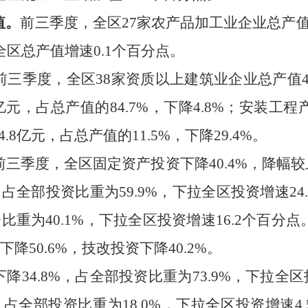
值。
前三季度，全区
27
家农产品加工业企业总产
全区总产值增速
0.1
个百分点。
前三季度
，全区
38
家资质以上建筑业企业总产值
亿元，占总产值的
84.7%
，下降
4.8%
；安装工程
4.8
亿元，占总产值的
11.5%
，下降
29.4%
。
前三季度，
全区固定资产投资
下降
40.4
%
，降幅较
，占全部投资比重为
59.9%
，下拉全区投资增速
24
资比重为
40.1%
，下拉全区投资增速
16.2
个百分点
下降
50.6
%
，技改投资
下降
40.2
%
。
下降
34.8%
，占全部投资比重为
73.9%
，下拉
全区
，占全部投资比重为
18.0%
，下拉
全区投资增
速
4.