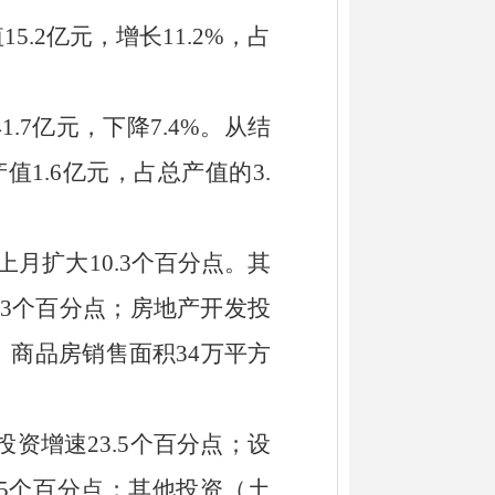
值
15.2
亿元，增长
11.2%
，占
41.7
亿元，
下降
7.4
%
。从结
产值
1.6
亿元，占总产值的
3.
上月扩大
10.3
个百分点。其
.3
个百分点；房地产开发投
。
商品房销售面积
34
万平方
投资增
速
23.5
个百分点
；设
5
个百分点
；其他投资（土