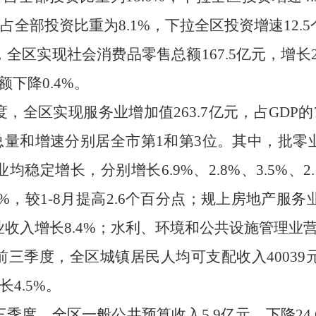
占全部投资比重为
8.1%
，下拉
全区投资增
速
12.5
，
全
区实现
社会消费品零售总额
167.5
亿元，增长
额下降
0.4%
。
度
，全区实现服务业增加值
263.7
亿元，占
GDP
的
总量
和增速分别居
全市第
1
和
第
3
位。
其中，
批零
业
均稳定增长
，分别增长
6.9
%
、
2.8
%
、
3.5
%
、
2
%
，较
1-8
月提高
2.6
个百分点
；
规上房地产服务
业收入
增长
8.4
%
；
水利、环境和公共设施管理业
前三季度
，全区城镇居民人均可支配收入
40039
长
4.5
%
。
三季度
，全区一般公共预算收入
5.9
亿元，
下降
2
4.