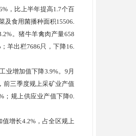
6
%
，比上半年提高
1.7
个百
菜及食用菌播种面积
15506.
3.2%
。猪牛羊禽肉产量
658
%
；羊出栏
7686
只，下降
16.
工业增加值
下降
3.9
%
。
9
月
，
前三季度规上采矿业产值
9%
；规上供应业产值下降
0.
加值增长
4.2
%
，
占全区规上