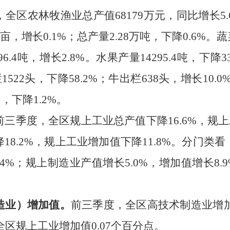
，全区农林牧渔业总产值
68179
万元，同比增长
5.
亩，增长
0.1%
；总产量
2.28
万吨，下降
0.6%
。蔬
96.4
吨，增长
2.8%
。水果产量
14295.4
吨，下降
3
栏
1522
头，下降
58.2%
；牛出栏
638
头，增长
10.0
只，下降
1.2%
。
前三季度，
全区规上工业总产值下降
16.6
%
，规上
降
18.2
%
，规上工业增加值
下降
11.8%
。分门类看
.4%
；规上制造业产值增长
5.0%
，增加值增长
8.
造业）增加值。
前三季度，
全区高技术制造业增
全区规上工业增加值
0.07
个百分点。