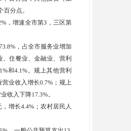
个百分点
。
2
%
，
增速全市第
3
，三区第
7
3.8
%
，占全市服务业增加
业
、
住餐业
、
金融业
、营利
.1
%
和
4.1
%
。规上其他营利
业营业收入增长
0.7
%
；规上
营业收入
下降
17.3
%
。
元，增长
4.4
%
；农村居民人
6
%
。一般公共预算支出
1
3.