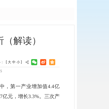
简析（解读）
小：【
大
中
小
】
5
中，第一产业增加值
4.4
亿
.7
亿元，增长
3.3
%
。三次产