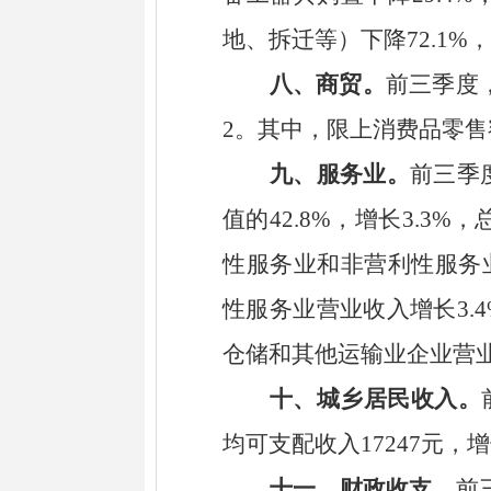
地、拆迁等）下降
72.1%
，
八、
商贸。
前三季度
2
。
其中，
限上消费品零售
九、
服务业。
前三季
值的
42.8
%
，
增长
3.3
%
，
性服务业和非营利性服务
性服务业营业收入增长
3.4
仓储和其他运输业企业营
十、城乡居民收入。
均可支配收入
17247
元，增
十一、
财政收支。
前