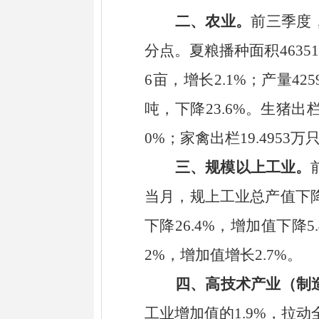
二、农业。
前三季度
分点
。夏粮播种面积
46351
6
亩，增长
2.1%
；产量
425
吨，下降
23.6%
。生猪出
0%
；家禽出栏
19.4953
万
三、
规模以上工业。
当月，规上工业总产值
下
下降
26.4%
，增加值下降
5
2%
，增加值增长
2.7%
。
四、
高技术产业（制
工业增加值的
1.9
%
，拉动