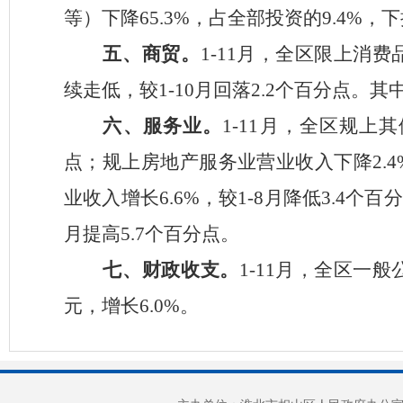
等）下降
65.3%
，占全部投资的
9.4%
，
下
五、商贸。
1-11
月
，
全
区
限上消费
续走低，
较
1-10
月
回落
2.2
个百分点
。
其
六、服务业。
1-11
月，全区
规上其
点
；
规上房地产服务业营业收入
下降
2.4
业收入
增长
6.6%
，较
1-8
月降低
3.4
个百分
月提高
5.7
个百分点。
七、财政收支。
1-11
月
，全区一般
元，
增长
6.0
%
。