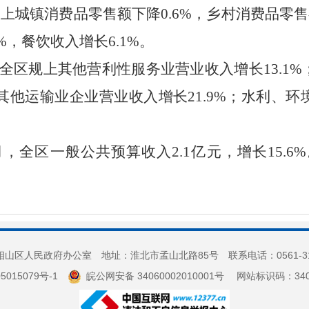
限上城镇消费品零售额
下降
0.6
%
，乡村消费品零售
%
，餐饮收入增长
6.1
%
。
全区
规上其他营利性服务业营业收入增长
13.1
%
其他运输业企业营业收入
增长
21.9
%
；
水利、环
月
，全区一般公共
预算收入
2.1
亿元，
增长
15.6
%
山区人民政府办公室 地址：淮北市孟山北路85号 联系电话：0561-3
5015079号-1
皖公网安备 34060002010001号
网站标识码：3406