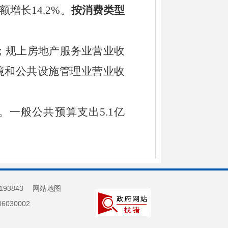
额增长
14.2
%
。
按消费类型
；
规上房地产服务业营业收
境和公共设施管理业
营业收
。一般公共预算支出
5.1
亿
193843
网站地图
030002