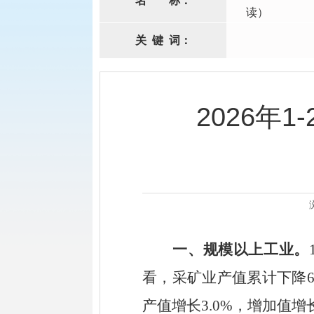
名
称：
读）
关
键
词：
2026年
一、
规模以上工业。
看，采矿业产值
累计
下降
6
产值
增长
3.0
%
，增加值
增