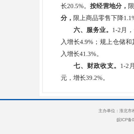
长
20.5
%
。
按经营地分，
分，
限上商品零售
下降
1.1
六、
服务业
。
1-2
月
，
入
增长
4.9
%
；规上仓储和
入
增长
41.3
%
。
七、
财政收支。
1-
2
元，
增长
39.2
%
。
主办单位：淮北市相
皖ICP备0