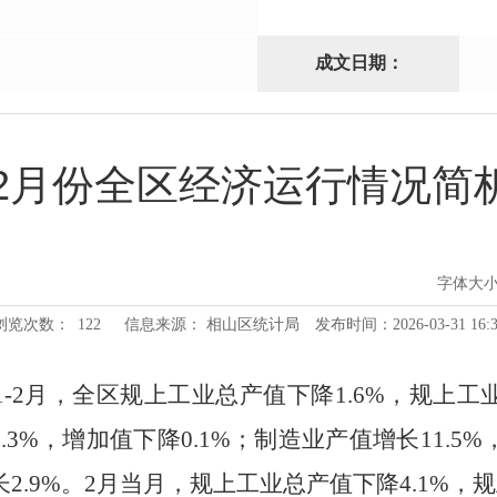
成文日期：
1-2月份全区经济运行情况
字体大
浏览次数：
122
信息来源： 相山区统计局
发布时间：2026-03-31 16:3
1-
2
月，
全区规上工业总产值下降
1.6
%
，规上工
.3
%
，增加值
下降
0.1
%
；制造业产值增长
11.5
%
长
2.9
%
。
2
月当月，规上工业总产值
下降
4.1
%
，规