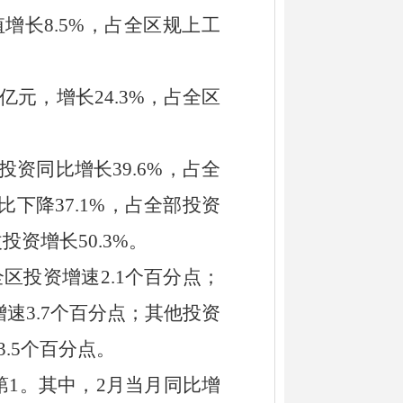
值
增长
8.5
%
，占全区规上工
亿元，增长
24.3
%
，占全区
投资同比增长
39.6%
，占全
比下降
37.1%
，占全部投资
改投资
增长
50.3
%
。
全区投资增
速
2.1
个百分点
；
增
速
3.7
个百分点
；其他投资
3.5
个百分点
。
第
1
。
其中，
2
月当月同比
增