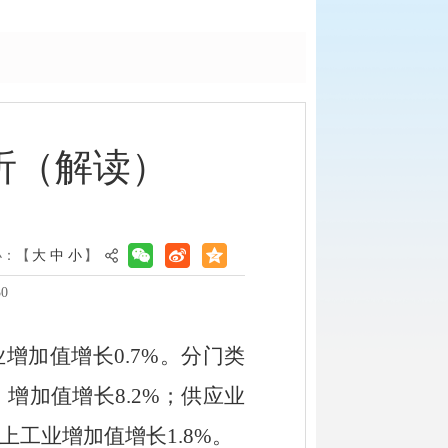
简析（解读）
小：【
大
中
小
】
0
业增加值
增长
0
.
7
%
。
分门类
，增加值增长
8.2
%
；供应业
上工业增加值
增长
1.8
%
。