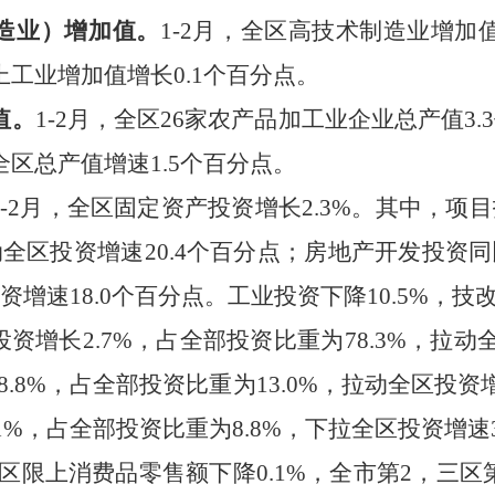
造业）增加值。
1-
2
月，全区高技术制造业增加
上工业增加值
增长
0.1
个百分点
。
值。
1-
2
月，全区
2
6
家农产品加工业企业总产值
3.3
全区总产值增速
1.5
个百分点。
-
2
月，全区
固定资产投资
增长
2.3
%
。其中，项目
动全区投资增速
20.4
个百分点；房地产开发投资同
资增速
18.0
个百分点。
工业投资
下降
10.5
%
，技
投资增长
2.7%
，占全部投资比重为
78.3%
，
拉动
8.8%
，占全部投资比重为
13.0%
，
拉动
全区投资
1%
，占全部投资比重为
8.8%
，
下拉
全区投资增
速
区限上消费品零售额下降
0.1
%
，全市第
2
，三区