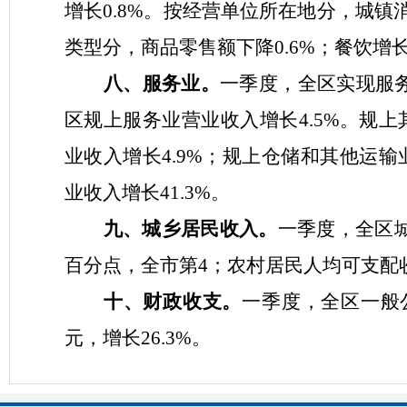
增长
0.8
%
。按经营单位所在地分，城镇
类型分，商品零售额下降
0.6
%
；餐饮增
八、服务业。
一季度，
全区实现服
区规上服务业营业收入增长
4.5
%
。
规上
业收入增长
4.9
%
；规上仓储和其他运输
业收入
增长
41.3
%
。
九、城乡居民收入。
一季度，
全区
百分点，全市第
4
；农村居民人均可支配
十、财政收支。
一季度，
全区一般
元，增长
26.3
%
。