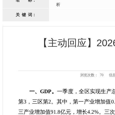
名
称：
析
关
键
词：
【主动回应】202
浏览次数：
70
信
一、
GDP
。
一季度，
全区实现生产
第
3
，三区第
2
。
其中，第一产业增加值
0
三产业
增加值
91.8
亿元，增长
4.2
%
。三次