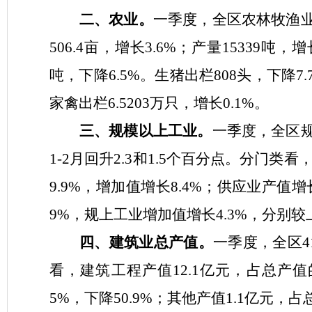
二、农业。
一季度，全区农林牧渔
506.4
亩，增长
3.6%
；产量
15339
吨，增
吨，下降
6.5%
。
生猪出栏
808
头，
下降
7.
家禽出栏
6.5203
万只，
增长
0.1
%
。
三、规模以上工业。
一季度，
全区
1-2
月回升
2.3
和
1.5
个百分点
。分门类看
9.9
%
，增加值增长
8.4
%
；供应业产值增
9
%
，规上工业增加值
增长
4.3
%
，分别较
四、建筑业总产值。
一季度，全区
4
看，建筑工程产值
12.1
亿元，占总产值
5%
，下降
50.9%
；其他产值
1.1
亿元，占