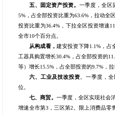
五、固定资产投资。
一季度，全区
5%
，占全部投资比重为
63.6%
，拉动全
投资比重为
36.4%
，下拉全区投资增速
11
全市
10
个百分点
。
从构成看，
建安投资下降
1.1
%
，占
工器具购置
增长
30.4%
，占全部投资
的
11
等）
增长
15.5
%
，占全部投资的
9
.7
%
，
拉
六、工业及技改投资
。
一季度，
全
位。
七、商贸。
一季度，
全区实现社会
增速全市第
3
，三区第
2
。限上消费品零