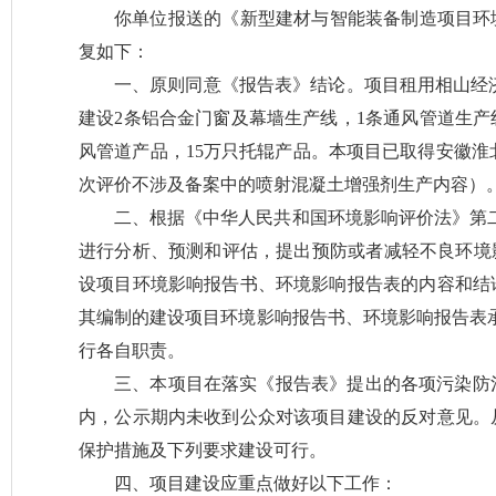
你单位报送的《
新型建材与智能装备制造项目环
复如下：
一、
原则同意
《
报告表
》
结论。
项目
租用相山经
建设
2
条铝合金门窗及幕墙生产线，
1
条通风管道生产
风管道产品，
15
万只托辊产品。
本
项目已
取得安
徽淮
次评价不涉及备案中的喷射混凝土增强剂生产内容）
二、
根据《中华人民共和国环境影响评价法》第
进行分析、预测和评估，提出预防或者减轻不良环境
设项目环境影响报告书、环境影响报告表的内容和结
其编制的建设项目环境影响报告书、环境影响报告表
行各自职责。
三
、
本项目在落实《报告
表
》提出的各项污染防
内，公示期内未收到公众对该项目建设的反对意见。
保护措施及下列要求建设可行。
四
、项目建设应重点做好以下工作：