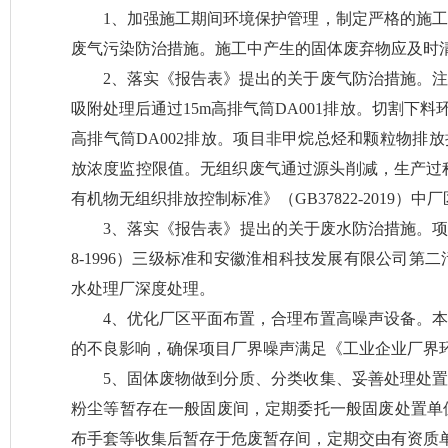
1
、加强施工期间环境保护管理，制定严格的施工
废气污染防治措施。施工中产生的固体废弃物应及时
2
、
落实《报告表》提出的关于废气防治措施
。
注
吸附处理后
通过
15m
高排气筒
DA001
排放。切割下料
高排气筒
DA002
排放
。项目
非甲烷总烃和颗粒物排放
放浓度监控限值
。
无组织废气通过源头削减，生产过
有机物无组织排放控制标准》（
GB37822-2019
）中厂
3
、落实《报告表》提出的关于废水防治措施。
8-1996
）三级标准
和
安徽淮相科技发展有限公司第二
水处理厂深度处理
。
4
、
优化厂区平面布置，合理布置高噪声设备
。
本
的不良影响，确保项目厂界噪声满足
《工业企业厂界
5
、
固体废物做到分质、分类收集、妥善处理处置
粉尘
等
暂存在一般固废间，定期委托一般固废处置单
布手套等收集后暂存于
危废
暂存间，定期交由有资质