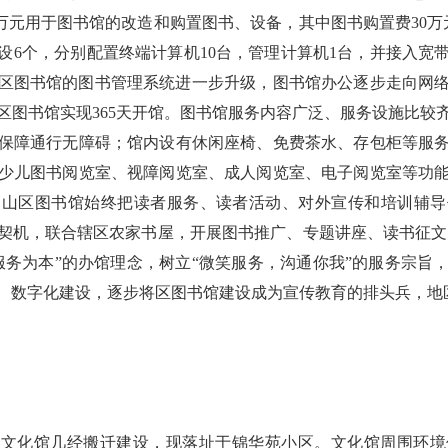
00万元用于图书馆的改造和购置图书、设备，其中图书购置费30万
建设6个，分别配置终端计算机10台，管理计算机1台，并接入
初，区图书馆的图书管理系统进一步升级，图书馆办公逐步走向网
区图书馆实现365天开馆。图书馆服务内容广泛、服务设施比较
保障通行无障碍；馆内设有休闲座椅、免费茶水、存包柜等服
少儿图书阅览室、视障阅览室、成人阅览室、电子阅览室等功
相山区图书馆始终把读者服务、读者活动、对外宣传和培训辅导
契机，联合辖区农家书屋，开展图书推广、专题讲座、读书征文
服务为本”的办馆理念，树立“微笑服务，沟通你我”的服务宗旨
、数字化建设，逐步将区图书馆建设成为宣传教育的排头兵，地
年，文化馆几经搬迁建设，现落址于锦华苑小区。文化馆周围环