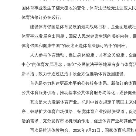
国体育事业发生了翻天覆地的变化，体育法已经无法适应人
体育法修订势在必行。
建设体育强国是体育发展的最高战略目标，是全面建成
体育事业发展突出问题，回应人民对健康生活的美好向往，
体育强国和健康中国”的表述正是体育法修订给予的回应。
人人参与体育活动，促进身体健康，才有全民健康，全
中心”的体育发展理念，确立“公民依法平等地享有参与体育
新举措，致力于通过法治手段全方位推动体育强国建设。
首先是努力构建更高水平的公共服务体系。新修订的体育
公共体育服务供给，推动基本公共体育服务均等化，逐步健
其次是大力发展体育产业。总则中首次规定了我国未来
序，鼓励扩大体育市场供给，拓宽体育产业投融资渠道，促
活的需求，充分发挥市场机制的作用，促进体育产业与其他
再次是推进体教融合。
年
月
日，国家体育总局和
2020
9
21