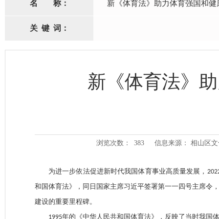
名
称：
新《体育法》助力体育强国和健
关
键
词：
新《体育法》助
浏览次数：
383
信息来源： 相山区
为进一步依法促进新时代我国体育事业高质量发展，
202
和国体育法》，同日国家主席习近平签署第一一四号主席令
建设的重要里程碑。
年的《中华人民共和国体育法》，反映了当时我国
1995