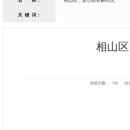
名
称：
相山区：爱心助农解民忧
关
键
词：
相山区
浏览次数：
100
信