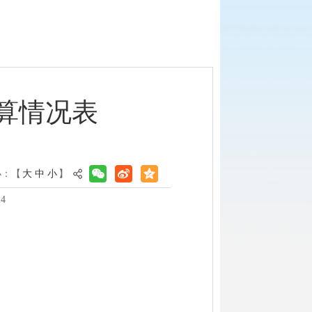
决算情况表
小：【
大
中
小
】
4