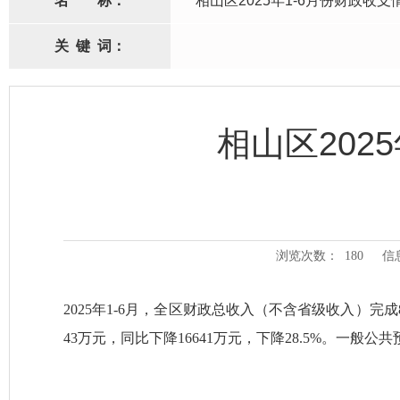
名
称：
相山区2025年1-6月份财政收支
关
键
词：
相山区202
浏览次数：
180
信
2025年
1-6
月
，
全区财政总收入（不含省级收入）完成83
43
万元
，同比下降16641
万元，下降28.5
%
。
一般公共预