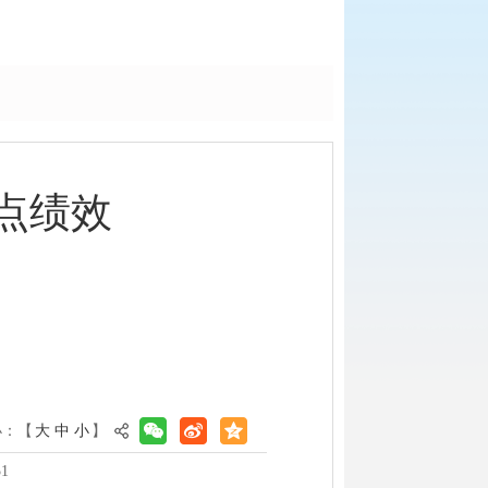
点绩效
小：【
大
中
小
】
1