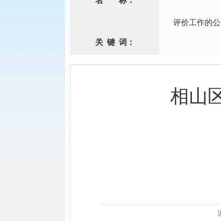
名
称：
评价工作的公
关
键
词：
相山