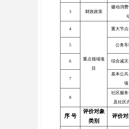
徽动消费
3
财政政策
4
重大节点
5
公务车
重点领域项
6
综合减灾
目
基本公共
7
项
社区服务
8
及社区
评价对象
序
号
评价对
类别