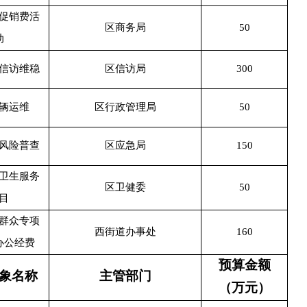
促销费活
区商务局
50
动
信访维稳
区信访局
300
辆运维
区行政管理局
50
风险普查
区应急局
150
卫生服务
区卫健委
50
目
群众专项
西街道办事处
160
办公经费
预算金额
象名称
主管部门
（万元）