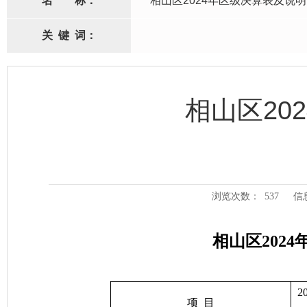
名
称：
相山区2024年区级决算表及说明
关
键
词：
相山区20
浏览次数：
537
信
相山区202
2
项
目