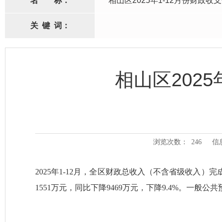
名
称：
相山区2025年1-12月份财政收
关
键
词：
相山区2025
浏览次数：
246
信
2025年
1-12
月
，
全区财政总收入（不含省级收入）完成17
1551
万元
，同比下降9469
万元，下降9.4
%
。
一般公共预