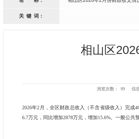
名
称：
相山区2026年2月份财政收支情
关
键
词：
相山区20
浏览次数：
89
信
2026年2
月
，
全区财政总收入（不含省级收入）完成469
6.7
万元
，同比增加2878
万元，增加15.6
%
。
一般公共预