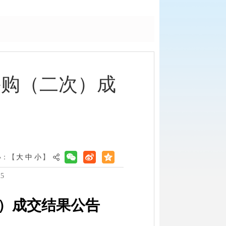
采购（二次）成
小：【
大
中
小
】
5
）
成交结果公告