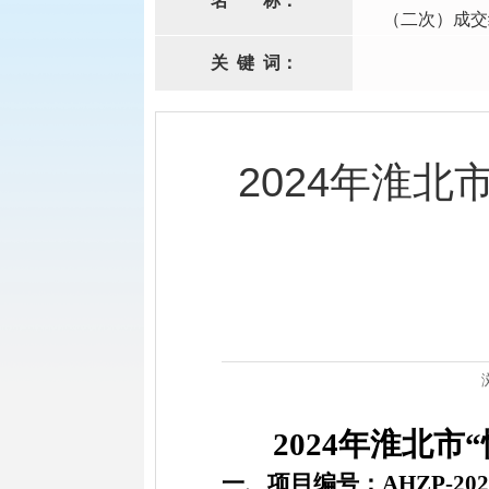
名
称：
（二次）成交
关
键
词：
2024年淮
2024年淮北
一、项目编号：
AHZP-202