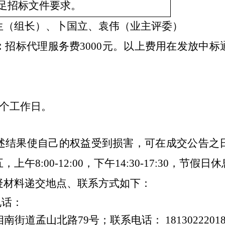
足招标文件要求
。
生
（组长）
、
卜国立、袁伟（业主评委）
：
招标代理服务费
3000元。以上费用在发放中
1个工作日。
述结果使自己的权益受到损害，可在成交公告之
五，上午
8:00-12:00，下午14:30-17:30，节
疑材料递交地点、联系方式如下：
电话：
相南街道孟山北路
79号；联系电话：
1813022201