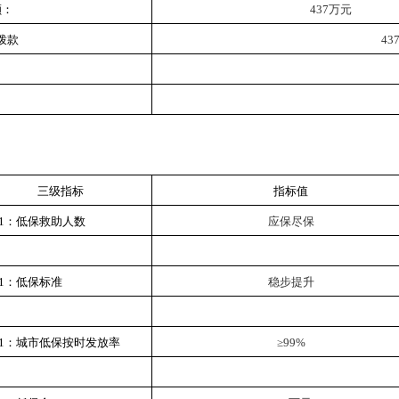
额：
437万元
拨款
43
转
金
三级指标
指标值
1：低保救助人数
应保尽保
1：
低保标准
稳步提升
1：城市低保按时发放率
≥
9
9
%