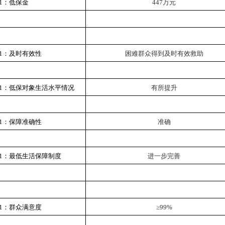
1：
低保金
447万元
1：及时有效性
困难群众得到及时有效救助
1：低保对象生活水平情况
有所提升
1：保障准确性
准确
1：最低生活保障制度
进一步完善
1：
群众满意度
≥
9
9
%