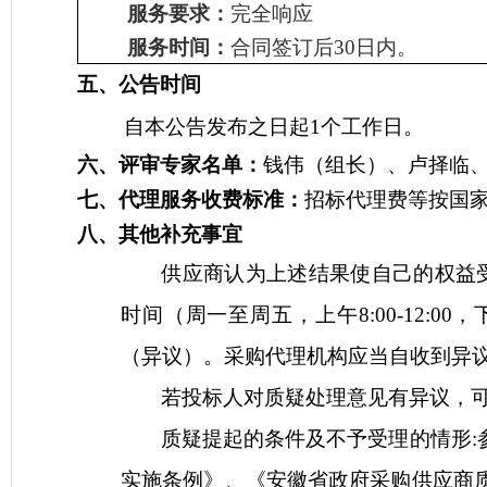
服务要求：
完全响应
服务
时间：
合同签订后
30日内。
五
、公告
时间
自本公告发布之日起
1个工作日。
六、
评审专家名单：
钱伟（组长）、卢择临
七、
代理服务收费标准
：
招标代理费等按国
八
、其他补充事宜
供应商认为上述结果使自己的权益
时间（周一至周五，上午8:00-12:00
（异议）。采购代理机构应当自收到异
若投标人对质疑处理意见有异议，
质疑提起的条件及不予受理的情形
实施条例》、《安徽省政府采购供应商