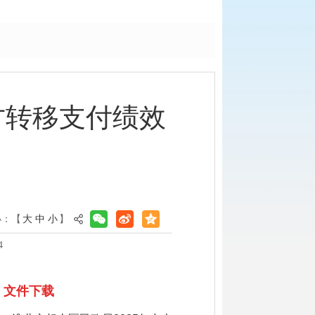
方转移支付绩效
小：【
大
中
小
】
4
文件下载