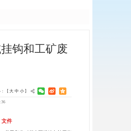
减挂钩和工矿废
小：【
大
中
小
】
:36
文件