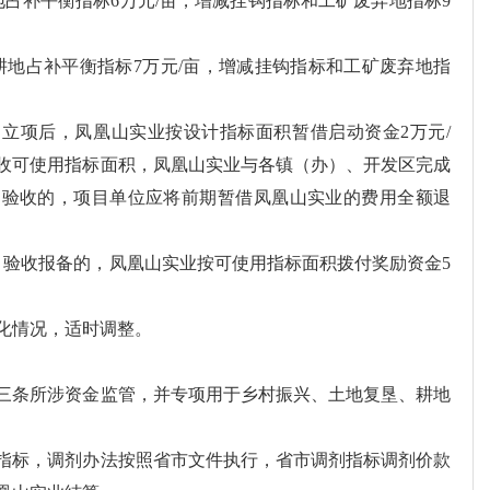
地占补平衡指标6万元/亩，增减挂钩指标和工矿废弃地指标9
：耕地占补平衡指标7万元/亩，增减挂钩指标和工矿废弃地指
立项后，凤凰山实业按设计指标面积暂借启动资金2万元/
收可使用指标面积，凤凰山实业与各镇（办）、开发区完成
过验收的，项目单位应将前期暂借凤凰山实业的费用全额退
目验收报备的，凤凰山实业按可使用指标面积拨付奖励资金5
化情况，适时调整。
三条所涉资金监管，并专项用于乡村振兴、土地复垦、耕地
指标，调剂办法按照省市文件执行，省市调剂指标调剂价款