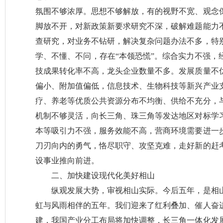
氛围不够浓厚。思想不够解放，有的视野不宽、观念
脚放不开，对新政策新要求研究不深，破解难题能力
查研究，对业务不钻研，解决复杂问题办法不多，特
学、不懂、不问，存在“本领恐慌”。综合实力不强，
技成果转化率不高，龙头企业数量不多。发展质量不
偏小、附加值偏低，信息技术、生物科技等新兴产业
疗、养老等优质公共资源分布不均衡、供给不充分，
机制不够灵活，向长三角、珠三角等发达地区对标学
本等吸引力不强，服务效能不高，营商环境需要进一
刀刃向内的勇气，恪尽职守、攻坚克难，走好新的赶
设事业推向前进。
二、加快建设现代化美好相山
纵观发展大势，审视相山实际。今后五年，是相
虹与风雨相伴的五年。我们迎来了红利叠加、催人奋
建，我国产业分工布局将加快调整，长三角一体化发