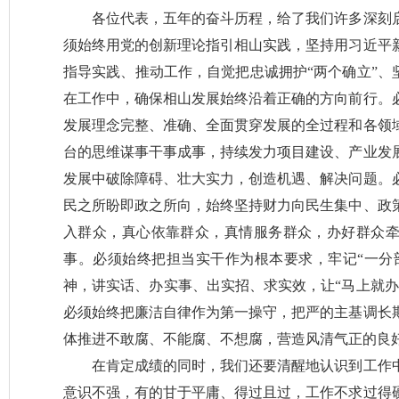
各位代表，五年的奋斗历程，给了我们许多深刻
须始终用党的创新理论指引相山实践，坚持用习近平
指导实践、推动工作，自觉把忠诚拥护“两个确立”、
在工作中，确保相山发展始终沿着正确的方向前行。
发展理念完整、准确、全面贯穿发展的全过程和各领
台的思维谋事干事成事，持续发力项目建设、产业发
发展中破除障碍、壮大实力，创造机遇、解决问题。
民之所盼即政之所向，始终坚持财力向民生集中、政
入群众，真心依靠群众，真情服务群众，办好群众
事。必须始终把担当实干作为根本要求，牢记“一分部
神，讲实话、办实事、出实招、求实效，让“马上就办
必须始终把廉洁自律作为第一操守，把严的主基调长
体推进不敢腐、不能腐、不想腐，营造风清气正的良
在肯定成绩的同时，我们还要清醒地认识到工作
意识不强，有的甘于平庸、得过且过，工作不求过得