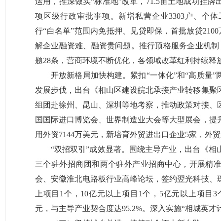
运用，推深做实“标准地”改革，71.5亩土地成功挂
项区级行政审批事项。新增私营企业3303户、个体工
行“白名单”范围内免抵押、见贷即保，首批放贷2100
解企业融资难、融资贵问题。推行顶格服务企业机制
题28条，营商环境不断优化，各领域改革红利持续释
开放新格局加快构建。紧扣“一体化”和“高质量
发展步伐，出台《相山区建设皖北承接产业转移集聚
组团赴徐州、昆山、深圳等地考察，推动政策对接、
国国际进口博览会、世界制造业大会等大型展会，提
用外资7144万美元，新培育外贸进出口企业5家，外贸
“双招双引”成效显著。围绕主导产业，出台《相
三个驻外招商团和两个驻外产业招商中心，开展精准招
会、安徽淮北电路板行业高峰论坛，签约翌光科技、珠
上项目1个，10亿元以上项目1个，5亿元以上项目3个
元，与主导产业契合度达95.2%。深入实施“相城英