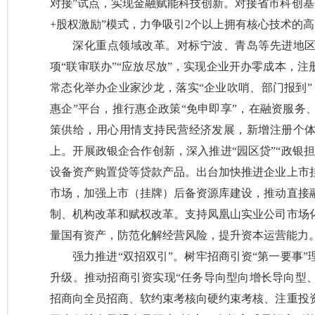
对接”试点，实现金融赋能科技创新。对接省市科创基
+股权激励”模式，力争吸引2个以上拥有核心技术的
深化重点领域改革。对标宁波、青岛等先进地区
项“联审联办”“应放尽放”，实现企业开办零成本，注
常态化举办企业家沙龙，落实“企业吹哨、部门报到”
惠企”平台，推行惠企政策“免申即享”，在融资服务
策供给，用心用情支持民营经济发展，新增注册个体工商
上。开展政银企合作创新，深入推进“园区贷”“政银担
设备资产购置贷等贷款产品。出台加快推进企业上市
市场，加强上市（挂牌）后备资源库建设，推动直接融
制、机构改革和赋权改革。支持凤凰山实业公司市场
量国有资产，防范化解经营风险，提升资本运营能力
强力推进“双招双引”。树牢招商引资“第一要事
升级。推动招商引资实现“任务导向型向增长导向型
招商向全员招商、软约束考核向硬约束考核、注重投