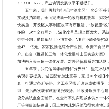
3：33.0：65.7，产业协调发展水平不断提升。
五年来，我们勇毅前行挺进“深水区”，坚定不移
实现换挡加速。全面完成新一轮政府机构改革，财税
快实施，开发区人事制度改革有序推进，“放管服”改
多跑一次”“全程网办”，深化改革呈现全面发力、系
链链长制，搭建食品工业博览会、VR产业峰会等招商
金471.1亿元。家家悦淮北综合产业园、今麦郎食
户。出台《推进长三角一体化发展相山区实施方案》
加快融入长三角一体化发展。对外经贸联系更加活跃，
五年来，我们运筹帷幄破除“分界线”，坚定不移
实现扩容提质。城区配套加速完善，完成70个老旧小区
套，打通17条断头路。老工业区搬迁改造成效明显，
组，先后两次获省政府通报表扬。区政务服务中心建
圾分类试点全面铺开。在全市率先实现城乡供水一体
厂等项目加快建设，国土空间规划调整取得实质性进