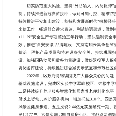
切实防范重大风险。坚持“外防输入、内防反弹”
制，持续推进新冠疫苗接种，做到可知可控、精准防
持续推进平安相山建设，坚持和发展新时代“枫桥经验
来信工作，畅通群众诉求表达、利益协调渠道，做到接
+11+N”安全生产专项整治三年行动，坚决遏制安全
效，推进“食安安徽”品牌建设，支持南翔云集争创省
整治，严把产品质量和特种设备安全关。持续巩固
设。加强国防动员和后备力量建设，做好退役军人服
资储备库建设，持续推进综合减灾示范区和示范社区
2022年，区政府将继续围绕广大群众关心的问
基础设施建设，完成区实验中学翠峰校区、钟楼中学等
二是持续提升养老服务智慧化和居家养老便利化水平，
所以上婴幼儿照护服务机构，增加托位310个。四是
风景区健身步道。五是投资2.44亿元实施黎苑一期、
民12177户。六是实施启明自建房小区、抗战路两侧