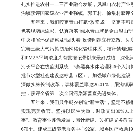
扎实推进农村一二三产业融合发展，凤凰山农村产业
沟镇获评国家级农业产业强镇。郭王村、徐集村获评
五年来，我们咬定青山打赢“攻坚战”，坚定不移
色实现增绿添彩。认真落实“绿水青山就是金山银山”
中央和省环保督察及“回头看”反馈问题立行立改、见
完善三级大气污染防治网格化管理体系，秸秆禁烧连续
和PM2.5平均浓度为有数据记录以来最好成绩。深
河长平台在线监测系统，5条黑臭水体治理和6个入河
批节水型社会建设达标县（区）。加强城市绿化建设，
深做实林长制改革，森林覆盖率达26.01％，渠沟
控，获评全省第二次全国污染源普查先进集体。
五年来，我们只争朝夕创造“新生活”，坚定不移
实现完美收官。坚持以民生为重，财政支出80%以
事”。教育事业蓬勃发展，累计新建、改扩建义务教育阶
670个。建成三级养老服务中心92家。城乡医疗救助19