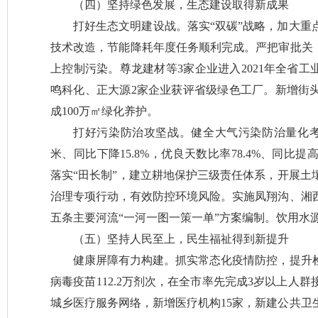
（四）坚持绿色发展，生态建设取得新成果
打好生态文明建设战。落实“双碳”战略，加大重
技术改造，节能降耗年度任务顺利完成。严把审批关，
上控制污染。尊龙建材等3家企业进入2021年全省工
鸣科化、正大源2家企业获评省级绿色工厂。新增街头
成100万㎡绿化养护。
打好污染防治攻坚战。健全大气污染防治量化考核机
米、同比下降15.8%，优良天数比率78.4%、同比
落实“田长制”，建立耕地保护三级责任体系，开展土
治理专项行动，有效防控环境风险。实施凤翔沟、湘
五条主要河流“一河一图一策一单”方案编制。饮用水源
（五）坚持人民至上，民生福祉得到新提升
健康屏障有力构建。抓实常态化疫情防控，提升
病毒疫苗112.2万剂次，在全市率先完成3岁以上人
城乡医疗服务网络，新增医疗机构15家，新建公共卫