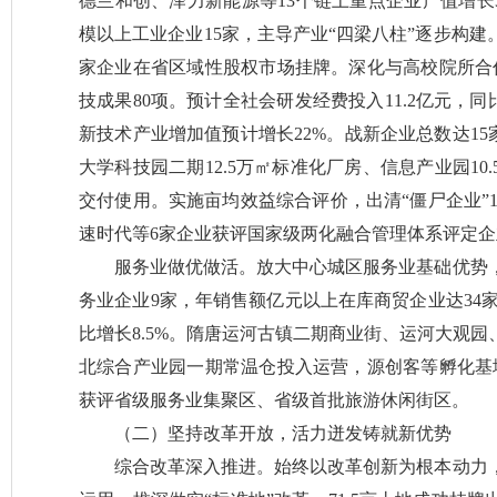
德兰和创、泽力新能源等13个链上重点企业产值增长3
模以上工业企业15家，主导产业“四梁八柱”逐步构建
家企业在省区域性股权市场挂牌。深化与高校院所合作
技成果80项。预计全社会研发经费投入11.2亿元，同
新技术产业增加值预计增长22%。战新企业总数达15
大学科技园二期12.5万㎡标准化厂房、信息产业园1
交付使用。实施亩均效益综合评价，出清“僵尸企业”14
速时代等6家企业获评国家级两化融合管理体系评定企
服务业做优做活。放大中心城区服务业基础优势
务业企业9家，年销售额亿元以上在库商贸企业达34家
比增长8.5%。隋唐运河古镇二期商业街、运河大观
北综合产业园一期常温仓投入运营，源创客等孵化基地
获评省级服务业集聚区、省级首批旅游休闲街区。
（二）坚持改革开放，活力迸发铸就新优势
综合改革深入推进。始终以改革创新为根本动力