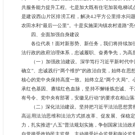
共服务能力提升工程。七是加大既有住宅加装电梯试点
是建设西山片区排涝工程，解决4.2平方公里排水问
农田水利“最后一公里”。十是实施渠沟镇农村道路“亮化
四、全面加强自身建设
各位代表！面对新形势、新任务，我们将持续加
法行政的政府治理体系，忠诚履职、奋勇争先，为高
（一）加强政治建设。深学笃行习近平新时代中
确立”、忠诚践行“两个维护”的政治自觉，始终在思
核心的党中央保持高度一致。始终立足“两个大局”、
承红色基因、赓续红色血脉，坚持不懈锤炼忠诚、干
有号令、党中央有部署，安徽见行动”的要求在相山落
（二）深化法治建设。坚持把习近平法治思想贯
高运用法治思维和法治方式抓改革、促发展、保稳
力，扎实推进“八五”普法规划实施，争创国家法治政
自觉接受政协民主监督，主动接受社会监督和舆论监