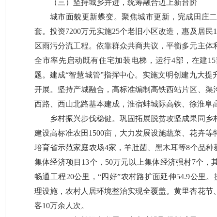
（三）坚持城乡并进，统筹融合迈上新台阶
城市面貌更新蝶变。聚焦城市更新，完成田庄二期
套。投资7200万元实施25个老旧小区改造，惠及居民
区雨污分流工程。依靠群众共商共议，平衡多元主体
全市率先启动既有住宅加装电梯，运行4部，在建1
题。建成“智慧城管”指挥中心。实施文明创建九大提
开展。坚持产城融合，高标准编制高铁西站片区、渠
西路、西山北路基本建成，淮宿蚌城际高铁、徐淮阜
乡村振兴步伐稳健。巩固拓展脱贫攻坚成果同乡
建设高标准农田1500亩，大力发展设施蔬菜、花卉等
培育省示范家庭农场4家，羊肚菌、黑木耳等8个品种
集体经济项目13个，50万元以上集体经济强村7个，
畅通工程20公里，“四好”农村路扩面延伸54.9公
理设施，农村人居环境整治实现全覆盖。黄里杏花节
客10万余人次。