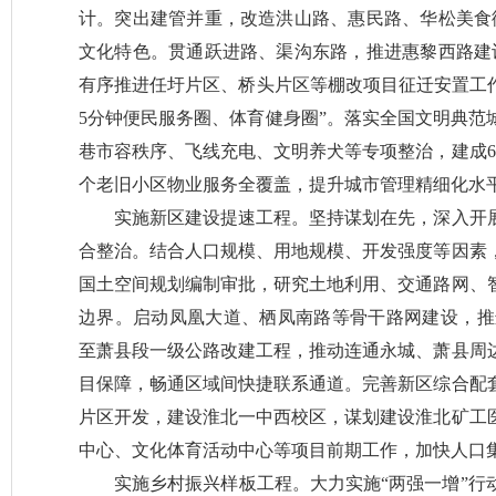
计。突出建管并重，改造洪山路、惠民路、华松美食
文化特色。贯通跃进路、渠沟东路，推进惠黎西路建
有序推进任圩片区、桥头片区等棚改项目征迁安置工作
5分钟便民服务圈、体育健身圈”。落实全国文明典范
巷市容秩序、飞线充电、文明养犬等专项整治，建成6
个老旧小区物业服务全覆盖，提升城市管理精细化水
实施新区建设提速工程。坚持谋划在先，深入开
合整治。结合人口规模、用地规模、开发强度等因素
国土空间规划编制审批，研究土地利用、交通路网、
边界。启动凤凰大道、栖凤南路等骨干路网建设，推进
至萧县段一级公路改建工程，推动连通永城、萧县周
目保障，畅通区域间快捷联系通道。完善新区综合配
片区开发，建设淮北一中西校区，谋划建设淮北矿工
中心、文化体育活动中心等项目前期工作，加快人口
实施乡村振兴样板工程。大力实施“两强一增”行