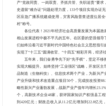
产“党政同责、一岗双责、齐抓共管、失职追责”要求
史遗留“难办证”问题处理力度，133个项目实现办证无
区应急广播系统建成使用，灾害风险普查进度位居全
村”称号。
各位代表！2021年经济社会高质量发展为本届
相山发展进程中极不平凡的五年。在区委的坚强领导
们始终沿着习近平新时代中国特色社会主义思想指引
实现了“十三五”圆满收官、“十四五”精彩开局，经
五年来，我们奋勇争先下好“先手棋”，坚定不移
实现大幅提升。始终坚持“工业强区”战略，开发区主
品制造（生物科技）、信息技术两个产业，为新兴产
产业升级和技术改造重点项目50个，完成技改投资88
略性新兴产业蓬勃发展，战新产业产值年均增长23.1
个，高新技术企业48家，获评国家知识产权强县工程试
到420亿元；财政总收入从11.2亿元增加到22.8