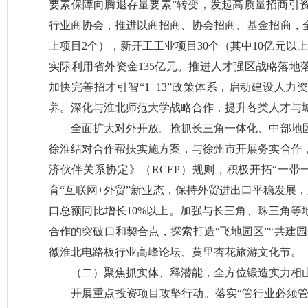
要素保障向腾退存量要素”转变，发起高质量招商引
行业商协会，推进以商招商、协会招商、基金招商，全
上项目2个），新开工工业项目30个（其中10亿元以
实际利用省外资金135亿元。推进人才强区战略落地
加快完善招才引智“1+13”政策体系，启动建设人
养。深化与淮北师范大学战略合作，提升各类人才与
全面扩大对外开放。抢抓长三角一体化、中部地
徐淮结对合作帮扶实施方案，与徐州市开展务实合作
济伙伴关系协定》（RCEP）规则，积极开拓“一带
育“互联网+外贸”新业态，保持外贸进出口平稳发展
口总额同比增长10%以上。加强与长三角、珠三角等
合作的突破口和契合点，探索打造“飞地园区”“共建
徽淮北电路板行业高峰论坛、黄里杏花旅游文化节。
（二）聚焦抓实体、释潜能，全方位锻造实力相
开展重点投资项目攻坚行动。落实“管行业必须管