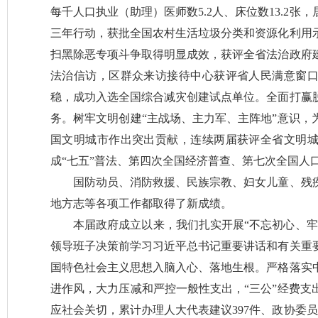
每千人口执业（助理）医师数5.2人、床位数13.2
三年行动，获批全国农村生活垃圾分类和资源化利用
扫黑除恶专项斗争取得明显成效，获评全省法治政府
法治信访，区群众来访接待中心获评省人民满意窗
稳，成功入选全国综合减灾创建试点单位。全面打赢
务。树牢文明创建“主战场、主力军、主阵地”意识，
国文明城市作出突出贡献，连续两届获评全省文明
成“七五”普法、第四次全国经济普查、第七次全国人
国防动员、消防救援、民族宗教、妇女儿童、残
地方志等各项工作都取得了新成绩。
本届政府成立以来，我们扎实开展“不忘初心、牢
领导班子决策前学习习近平总书记重要讲话和有关重
国特色社会主义思想入脑入心、落地生根。严格落实
进作风，大力压减和严控一般性支出，“三公”经费支
应社会关切，累计办理人大代表建议397件、政协委员