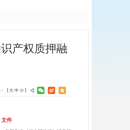
知识产权质押融
小：【
大
中
小
】
0
文件