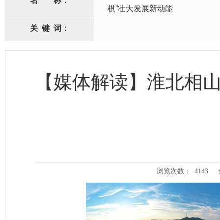
名
称：
棋”壮大发展新动能
关
键
词：
【媒体解读】淮北相山
浏览次数：
4143