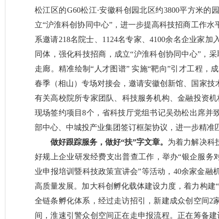
松江区的G60松江·安徽科创园北区约3800平方米
立“沪淮科创协同中心”，进一步提高科技招商工作水
系邀请218名院士、1124名专家、4100余名企业
同体，强化科技招商，成立“沪淮科创协同中心”，采
走廊。精准绘制“人才图谱” 实施“靶向”引才工程，成
春季（相山）专场对接会，邀请安徽创新馆、国家技
有关高校院所专家团队、科技服务机构、金融投资机构
现场签约项目8个，省科技厅党组书记吴劲松出席并
部中心、中城投产业集团签订框架协议，进一步精准
做好跟踪服务，做好“扶”字文章。
为着力解决科
好规上企业研发经费支出普查工作，举办“银企服务对
业申报培训暨科技政策宣讲会”等活动，40余家金融
高质量发展。加大科创孵化载体建设力度，着力构建“
全链条孵化体系，经过走访招引，新建成众创空间2
间，淮速引警众创空间正在走申报流程。正在筹备建