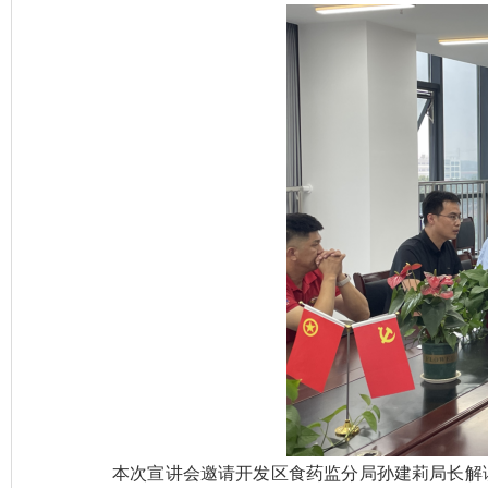
本次宣讲会邀请开发区食药监分局孙建莉局长解