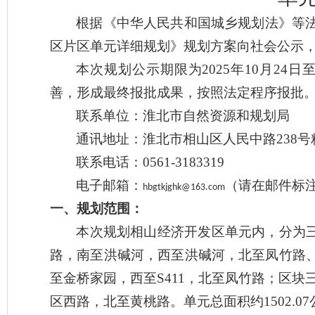
根据《中华人民共和国城乡规划法》等
区片区单元详细规划
》规划方案向社会公示
本次规划公示期限为
2025年
10月24
日
善，形成最终报批成果，按照法定程序报批
联系
单位
：淮北市自然资源和规划局
通讯
地址：淮北市
相山区人民中路
238
联系
电话：
0
561-3
183319
电子邮箱：
（请在邮件标
hbgtkjghk@163.com
一、
规划范围：
本次规划相山经济开发区单元内，分为
路，南至洪碱河，西至洪碱河，北至凤竹路
至金桥家园，西至S411，北至凤竹路；区块三面
区西路，北至黄桃路。单元总面积约1502.