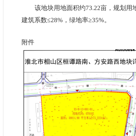
该地块
用地面积约
73.22
亩，
规划用
建筑系数
≤28%
，绿地率
≥35%
。
附件