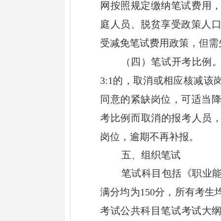
网按
照
规定缴纳笔试费用
庭人员、脱贫享受政策人
受减免笔试费用政策
，但需
（四）笔试开考比例
3:1
的，取消或相应核减该
同意的紧缺岗位，可
适当
考比例而取消
的报考人员
岗位
，
逾期不再补报。
五、
组织
笔试
笔试
科目
包括《职业
满分均为
150
分，
所有考生
考试公共科目笔试考试大