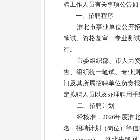
聘工作人员
有关事项公告如
一、
招聘程序
淮北市事业单位
公开
笔试、资格复审、专业测
行。
市委组织部、市人力
告、组织统一笔试、专业
门及其所属招聘单位负责
定拟聘人员以及办理
聘用
手
二
、招聘
计划
经核准，
2026
年
度
淮
名，招聘计划（岗位）等信
apta.gov.cn
）
、
淮北先
锋网