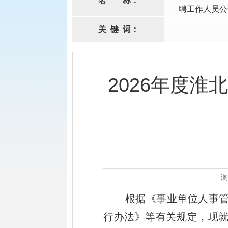
名
称：
聘工作人员公
关
键
词：
2026年度
浏
根据《事业单位人事
行办法》
等有关
规定，现