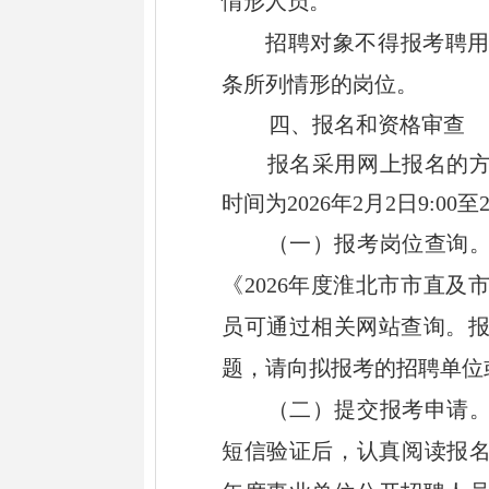
情形人员。
招聘对象
不得报考
聘
条所列情形的
岗位。
四、
报名和资格审查
报名
采用网
上
报名的
时间为
202
6
年
2
月
2
日
9:00
至
（一）报考岗位查询
《
2026
年
度
淮北市市直及
员可通过相关网站查询。
题，请
向拟报考的
招聘单位
（二）提交报考申请
短信验证后，
认真阅读报