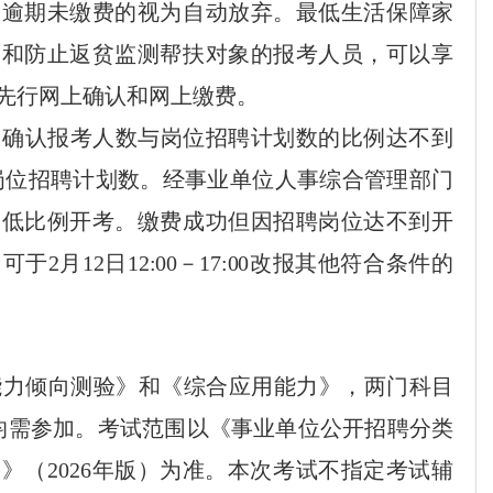
，
逾期未缴费的视为自
动
放弃。最低生活保障家
口和防止返贫监测帮扶对象的报考人员，可以享
先
行网上确认和网上缴费
。
。
确认报考人数与岗位招聘计划数的比例达不到
岗位招聘计划数。经事业单位人事综合管理部门
降低比例开考。
缴费成功但因
招聘岗位
达不到开
，可于
2
月
12
日
12:00
－
1
7
:00
改报其他符合条件的
能力倾向测验》和《综合应用能力》
，
两
门
科
目
均需参加。
考试范围以《事业单位公开招聘分类
纲
》（
202
6
年版）为准。本次考试不指定考试辅