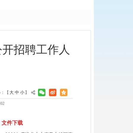
公开招聘工作人
小：【
大
中
小
】
02
文件下载