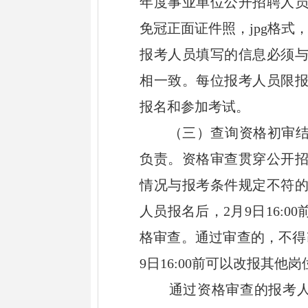
年度
事业单位公开招聘人
免冠正面证件照，
jpg
格式
报考人员填写的信息必须
相一致。
每位报考人员限
报名和参加考试。
（三）查询资格初审
负责。
资格审查贯穿公开
情况与报考条件规定不符
人员报名后，
2
月
9
日
16
:
00
格审查。通过审查的，不得
9
日
16
:
00
前可以改报其他岗
通过资格审查的报考