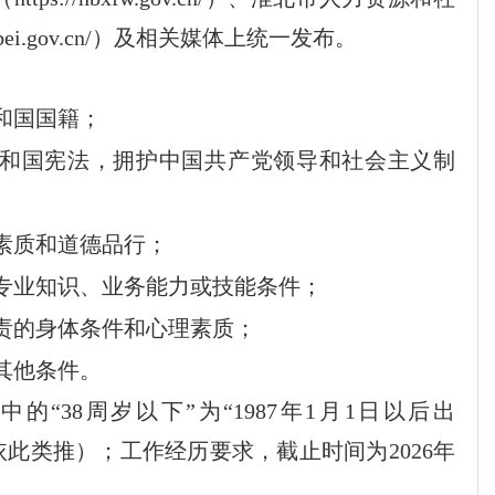
bei.gov.cn/
）
及相关媒体上
统一发布
。
和国国籍；
和国
宪法
，拥护中国共产党领导和社会主义制
素质和道德
品行；
专业
知识、业务能力
或技能条件；
责
的身体条件
和心理素质
；
其他条件。
表中的
“3
8
周岁以下
”
为
“19
87
年
1
月
1
日以后出
依此类推）；工作经历要求，截止时间为
202
6
年