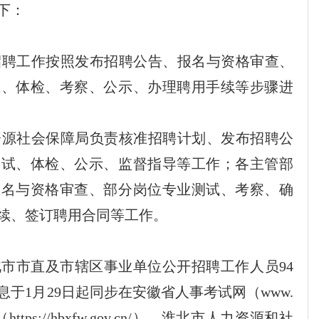
下：
招聘工作按照发布招聘公告、报名与资格审查、
试、体检、考察、公示、办理聘用手续等步骤进
资源社会保障局负责核准招聘计划、发布招聘公
测试、体检、
公示、
监督指导等工作；
各
主管部
报名与资格审查、部分岗位专业测试、考察、确
续、签订聘用合同等工作。
北市市直及市辖区事业单位公开招聘工作人员
9
4
息于
1
月
29
日起同
步
在
安徽省人事考试网（
www.
（
https://hbxfw.gov.cn/
）、
淮北市
人力资源和社