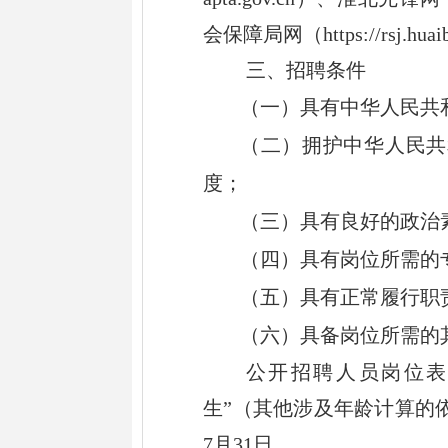
会保障局
网（
https://rsj.huai
三、招聘条件
（一）具有中华人民共
（二）
拥护中华人民共
度
；
（三）具有良好的
政治
（四）
具有
岗位所需的
（五）
具有正常履行职
（六）
具备
岗位所需的
公开招聘人员岗位
生
”
（其他涉及年龄计算的
7
月
31
日。