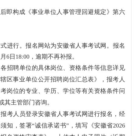
用后即构成
《事业单位人事管理回避规定》
第
六
方式进行
。
报名网站为
安徽省人事考试网
。
报名
2
月
6
日
18
:00
，逾期不再补报。
。各招聘单位的具体岗位、资格条件等信息详见
市辖区事业单位公开招聘
岗位
汇总表
》，报
考人
报考岗位的专业、学历、学位等有关资格条件问
或其主管
部门
咨询
。
。
报考人员登录安徽省人事考试网进行报名，经
名须知，
签署
“
诚信承诺书
”
，填写《安徽省
2026