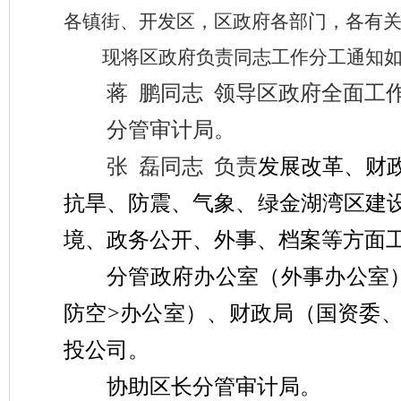
各镇街
、
开发区，区政府各部门，各有
现将区政府负责同志工作分工通知
蒋
鹏
同志
领导
区
政府全面工
分管审计局。
张
磊
同志
负责
发展改革
、
财
抗旱、
防震
、气象、
绿金湖湾区
建
境、政务公开
、外事
、
档案
等方面
分管
政府办公室（外事办公室
防空
>
办公室
）
、
财政局（国资委
投公司
。
协助
区长
分管审计局。