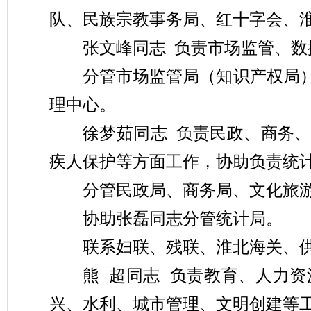
队
、
民族宗教事务局
、红十字会
、
张文峰
同志
负责
市场监管
、
数
分管
市场监管局（知识产权局
理中心
。
徐梦茹
同志
负责民政、
商务
疾人保护
等方面工作
，
协助负责统
分管
民政
局
、
商务局
、
文化旅
协助
张磊
同志
分管
统计局
。
联系
妇联
、
残联
、
淮北海关、
熊
超
同志
负责
教育、
人力资
兴、
水利
、城市管理、文明创建
等