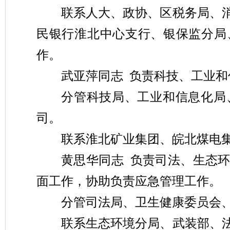
联系
人大、政协、
区税务局、
民银行淮北中心支行、银保监分局
作。
武亚萍
同
志
负责
科技、
工业和
分管
科技局
、工业和信息化局
司。
联系
淮北矿业集团、皖北煤电
黄思华
同志
负责
司法
、
生态
面工作
，协助负责应急管理工作。
分管
司法局、
卫生健康委员会
联系
生态环境分局
、武装部、