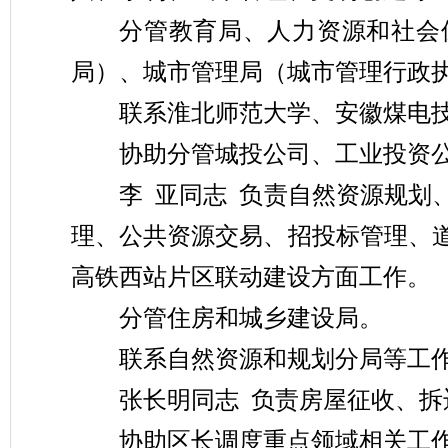
分管
教育局
、人力资源
和
社会
局）、城市管理局（城市管理行政
联系
淮北师范大学、
安徽煤电
协助分管城投公司、工业投资
李
亚
同志
负责自然资源规划
理、
公共资源交易
、
招投标管理、
高铁西站片区联动建设方面工作
。
分管住房和城乡建设局。
联系自然资源
和
规划分局
等工
张长明同志
负责房屋征收
、
拆
协助区长调度重点领域相关工