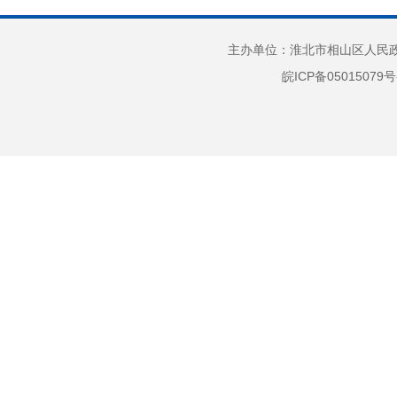
4.
5.
主办单位：淮北市相山区人民政府
信息为
皖ICP备05015079号
编制，
6.
括发文
7.
8.
一组表
意义的
9.
（三
对于主动
此外，
谈会、