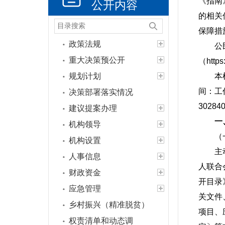
《指南
公开内容
的相关
保障措
政策法规
公民、
重大决策预公开
（http
规划计划
本机关
间：工作
决策部署落实情况
3028
建议提案办理
一
机构领导
（一
机构设置
主动公
人事信息
人联合
财政资金
开目录
应急管理
关文件
乡村振兴（精准脱贫）
项目、
权责清单和动态调