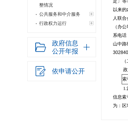
定〕等
整情况
以来的
公共服务和中介服务
人联合
行政权力运行
（办公地
网上政务服务
系电话
招标采购
政府信息
山中路8
公开年报
新闻发布
302
上级政策解读
（二
本级政策解读
政
依申请公开
回应关切
索
监督保障
1
信息索
为：区
2.
3.