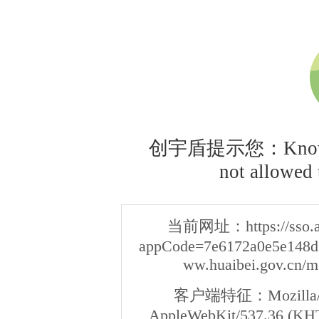
创宇盾提示您：Knownsec
not allowed t
当前网址：
https://sso
appCode=7e6172a0e5e148d3
ww.huaibei.gov.cn/m
客户端特征：
Mozilla/
AppleWebKit/537.36 (KHT