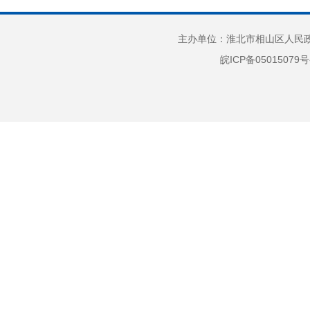
1.
主办单位：淮北市相山区人民政府
惟一
皖ICP备05015079号
流水
信息
⒉信
3.
4.
5.
时，
文号
为发
6.
文件