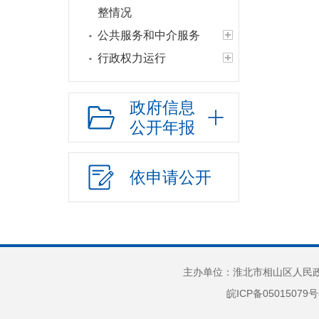
整情况
公共服务和中介服务
行政权力运行
网上政务服务
招标采购
政府信息
公开年报
新闻发布
上级政策解读
本级政策解读
依申请公开
回应关切
监督保障
统计
经济和社会发展统
主办单位：淮北市相山区人民政府
计信息
皖ICP备05015079号