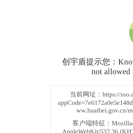
创宇盾提示您：Knownsec
not allowed t
当前网址：
https://sso
appCode=7e6172a0e5e148d3
ww.huaibei.gov.cn/m
客户端特征：
Mozilla/
AppleWebKit/537.36 (KHT