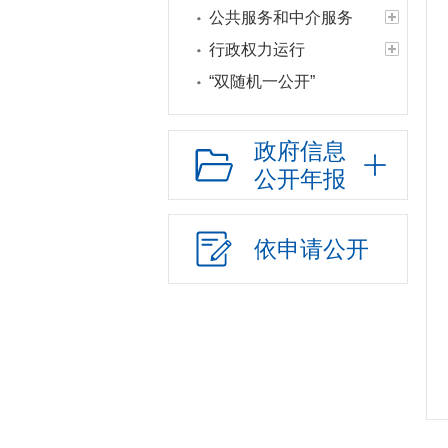
公共服务和中介服务
行政权力运行
“双随机一公开”
网上政务服务
招标采购
政府信息
公开年报
新闻发布
上级政策解读
本级政策解读
依申请公开
回应关切
监督保障
新媒体应用
扶贫
“三大”攻坚战
重大建设项目批准