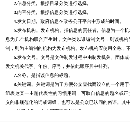
信息分类。根据目录分类进行选择。
2.
内容分类。根据信息分类进行选择。
3.
发文日期。政府信息在政务公开平台中形成的时间。
4.
发布机构。发布机构。指信息的责任者。信息为一个机
5.
息为几个机构联合产生时，文件类以谁编制文号，则该机构
制，则为主编制的机构为发布机构。发布机构应使用全称，
发布文号。文号是文件制发过程中由制发机关、团体或
6.
发文机关代字、年份、序号，并依此顺序居中排列。
名称。是指该信息的标题。
7.
关键词。关键词是为了方便公众查找而设立的一个用于
8.
组表达某一主题代表性的习惯用词，可取自信息的题名或正
义的非规范化的词或词组，也可以是公众已认同的俗语。其
浏览次数。点击网页查看的次数。
9.
（三）公开形式
1．相山区人民政府门户网站（http://www.hbxs.gov.cn）