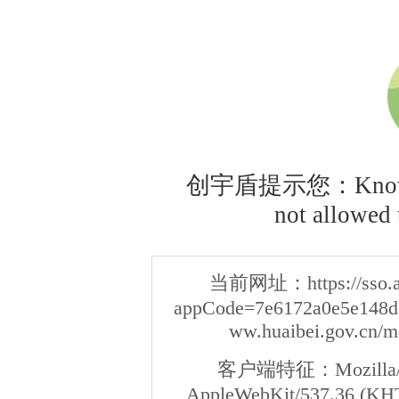
创宇盾提示您：Knownsec
not allowed t
当前网址：
https://sso
appCode=7e6172a0e5e148d3
ww.huaibei.gov.cn/m
客户端特征：
Mozilla/
AppleWebKit/537.36 (KHT