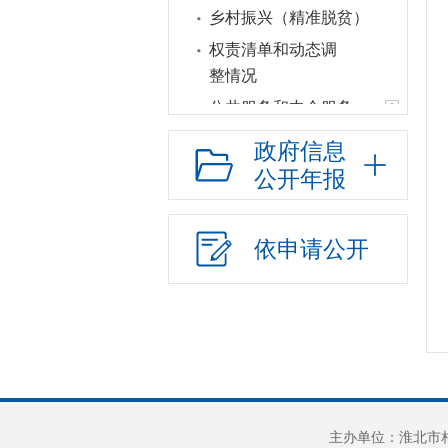
乡村振兴（精准脱贫）
权责清单和动态调
整情况
公共服务和中介服务
行政权力运行
政府信息
“双随机一公开”
公开年报
网上政务服务
招标采购
依申请公开
新闻发布
上级政策解读
本级政策解读
回应关切
监督保障
新媒体应用
主办单位：淮北市相