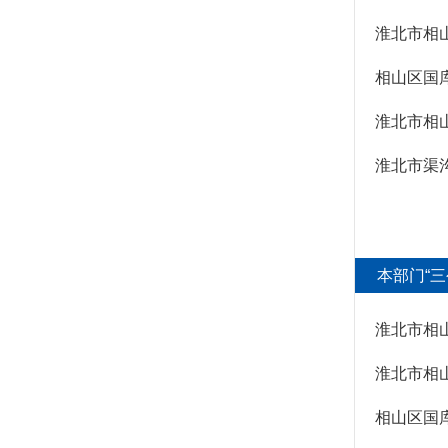
“双随机一公开”
淮北市相
网上政务服务
相山区国
政府集中采购
招标采购
淮北市相
新闻发布
淮北市渠
上级政策解读
本级政策解读
回应关切
本部门“三
监督保障
财政预决算
“三大”攻坚战
社会公益事业建设
淮北市相
及重点民生领域
相山区国
公共资源配置