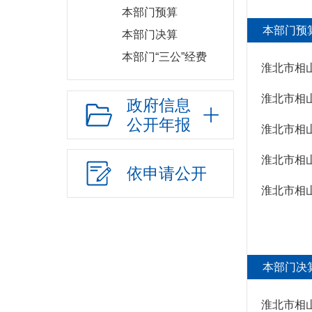
本部门预算
本部门预
本部门决算
本部门“三公”经费
淮北市相山
财政专项资金
淮北市相
政府信息
部门项目
公开年报
财政收支情况
淮北市相山
政府债务
淮北市相
依申请公开
应急管理
淮北市相山
乡村振兴（精准脱贫）
权责清单和动态调
整情况
公共服务和中介服务
本部门决
行政事业性收费
行政权力运行
淮北市相