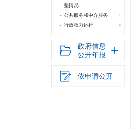
整情况
公共服务和中介服务
行政权力运行
网上政务服务
招标采购
政府信息
公开年报
新闻发布
上级政策解读
本级政策解读
依申请公开
回应关切
监督保障
新媒体应用
国有土地上房屋征收
社会公益事业建设
及重点民生领域