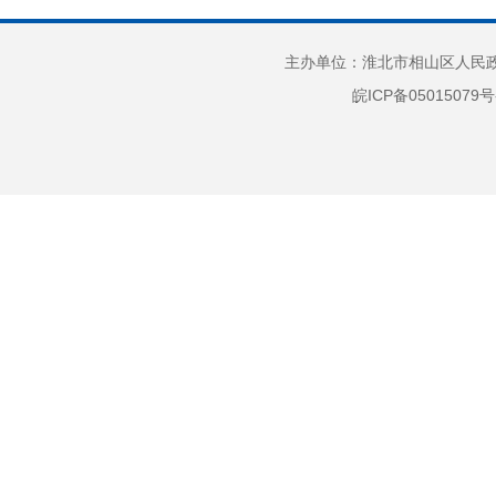
8.
国民经济和社会发
组表达
展规划
主办单位：淮北市相山区人民政府
义的非
“三大”攻坚战
皖ICP备05015079号
9.
重大建设项目批准
（
和实施
1
公共资源配置
type=2&
公共监管
2
3
周一至周
（2）
11:3
地址：
14:3
4