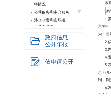
政
整情况
索
公共服务和中介服务
1
涉企收费和市场准
息索引
入负面清单
为：区
行政权力运行
政府信息
2.
“双随机一公开”
公开年报
3.
网上政务服务
4.
招标采购
依申请公开
5.
新闻发布
息为几
上级政策解读
制，则
本级政策解读
6.
回应关切
发文机
监督保障
7.
重大建设项目