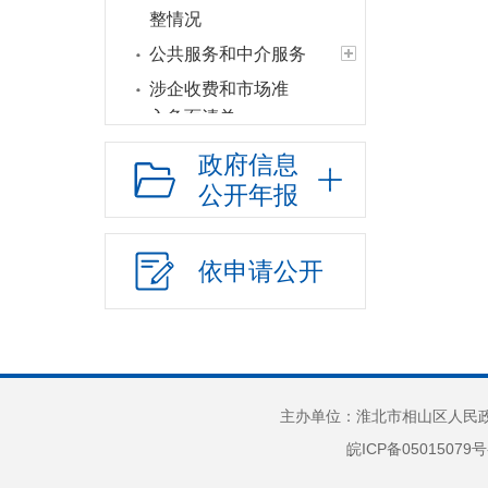
整情况
公共服务和中介服务
涉企收费和市场准
入负面清单
行政权力运行
政府信息
“双随机一公开”
公开年报
网上政务服务
招标采购
依申请公开
新闻发布
上级政策解读
本级政策解读
回应关切
主办单位：淮北市相山区人民政府
监督保障
皖ICP备05015079号
重大建设项目