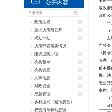
要是告
公开内容
取政府
政府公
政策法规
一
重大决策预公开
（
规划计划
主
向社会
决策部署落实情况
《目录
建议提案办理
管理、
机构领导
前本部
机构设置
民、法
人事信息
息公开
财政资金
案馆、
应急管理
（
乡村振兴（精准脱贫）
政
权责清单和动态调