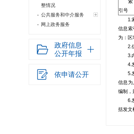
索
整情况
引号
公共服务和中介服务
1
网上政务服务
信息索
招标采购
为：区
新闻发布
政府信息
2
公开年报
上级政策解读
3
本级政策解读
4
回应关切
依申请公开
5
监督保障
信息为
新媒体应用
编制，
6
括发文
7
8