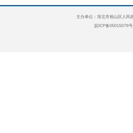
一组表
意义的
主办单位：淮北市相山区人民政府
9
皖ICP备05015079号
（
1
www.hb
2
（
8:00
（
8:00
（
至周五（
（
办公室