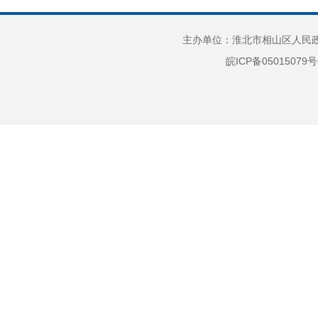
该机
号，
主办单位：淮北市相山区人民政府
为发
皖ICP备05015079号
件的
列。
湖路
节假
址：
午
14: