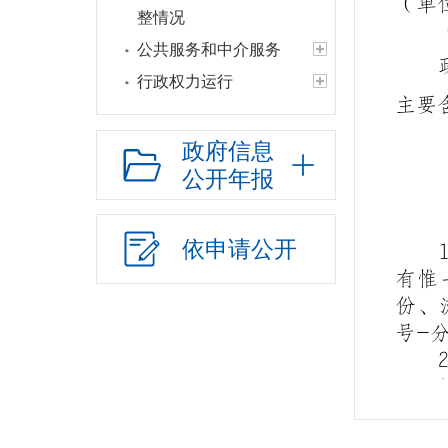
（单
整情况
公共服务和中介服务
行政权力运行
主要
“双随机一公开”
网上政务服务
政府信息
公开年报
招标采购
新闻发布
上级政策解读
依申请公开
本级政策解读
有惟
份、
回应关切
号-
监督保障
新媒体应用
安全生产
救灾