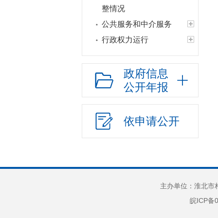
整情况
公共服务和中介服务
行政权力运行
“双随机一公开”
网上政务服务
政府信息
公开年报
招标采购
新闻发布
上级政策解读
依申请公开
本级政策解读
回应关切
监督保障
新媒体应用
主办单位：淮北市相
安全生产
皖ICP备0
救灾