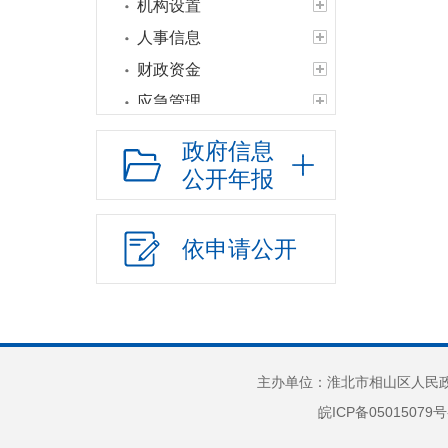
机构设置
人事信息
财政资金
应急管理
权责清单
政府信息
公共服务清单和办
公开年报
理结果
权力运行结果
依申请公开
人口与计生
网上政务服务
精准脱贫
教育信息
主办单位：淮北市相山区人民政府
社会救助
皖ICP备05015079号
公共法律服务
财政预决算